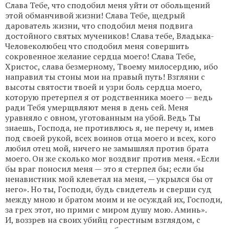
Слава Тебе, что сподобил меня уйти от обольщений
этой обманчивой жизни! Слава Тебе, щедрый
дарователь жизни, что сподобил меня подвига
достойного святых мучеников! Слава тебе, Владыка-
Человеколюбец что сподобил меня совершить
сокровенное желание сердца моего! Слава Тебе,
Христос, слава безмерному, Твоему милосердию, ибо
направил ты стоны мои на правый путь! Взгляни с
высоты святости твоей и узри боль сердца моего,
которую претерпел я от родственника моего — ведь
ради Тебя умерщвляют меня в день сей. Меня
уравняло с овном, уготованным на убой. Ведь Ты
знаешь, Господа, не противлюсь я, не перечу и, имев
под своей рукой, всех воинов отца моего и всех, кого
любил отец мой, ничего не замышлял против брата
моего. Он же сколько мог воздвиг против меня. «Если
бы враг поносил меня — это я стерпел бы; если бы
ненавистник мой клеветал на меня, — укрылся бы от
него». Но ты, Господи, будь свидетель и сверши суд
между мною и братом моим и не осуждай их, Господи,
за грех этот, но прими с миром душу мою. Аминь».
И, воззрев на своих убийц горестным взглядом, с