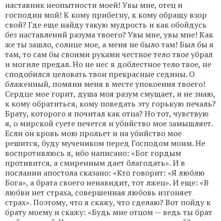
наставник неопытности моей! Увы мне, отец и
господин мой! К кому прибегну, к кому обращу взор
свой? Где еще найду такую мудрость и как обойдусь
без наставлений разума твоего? Увы мне, увы мне! Как
же ты зашло, солнце мое, а меня не было там! Был бы я
там, то сам бы своими руками честное тело твое убрал
и могиле предал. Но не нес я доблестное тело твое, не
сподобился целовать твои прекрасные седины. О
блаженный, помяни меня в месте упокоения твоего!
Сердце мое горит, душа моя разум смущает, и не знаю,
к кому обратиться, кому поведать эту горькую печаль?
Брату, которого я почитал как отца? Но тот, чувствую
я, о мирской суете печется и убийство мое замышляет.
Если он кровь мою прольет и на убийство мое
решится, буду мучеником перед Господом моим. Не
воспротивлюсь я, ибо написано: «Бог гордым
противится, а смиренным дает благодать». И в
послании апостола сказано: «Кто говорит: «Я люблю
Бога», а брата своего ненавидит, тот лжец». И еще: «В
любви нет страха, совершенная любовь изгоняет
страх». Поэтому, что я скажу, что сделаю? Вот пойду к
брату моему и скажу: «Будь мне отцом — ведь ты брат