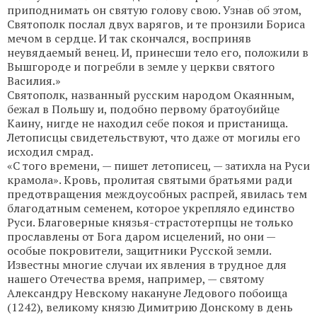
приподнимать он святую голову свою. Узнав об этом,
Святополк послал двух варягов, и те пронзили Бориса
мечом в сердце. И так скончался, восприняв
неувядаемый венец. И, принесши тело его, положили в
Вышгороде и погребли в земле у церкви святого
Василия.»
Святополк, названный русским народом Окаянным,
бежал в Польшу и, подобно первому братоубийце
Каину, нигде не находил себе покоя и пристанища.
Летописцы свидетельствуют, что даже от могилы его
исходил смрад.
«С того времени, — пишет летописец, — затихла на Руси
крамола». Кровь, пролитая святыми братьями ради
предотвращения междоусобных распрей, явилась тем
благодатным семенем, которое укрепляло единство
Руси. Благоверные князья-страстотерпцы не только
прославлены от Бога даром исцелений, но они —
особые покровители, защитники Русской земли.
Известны многие случаи их явления в трудное для
нашего Отечества время, например, — святому
Александру Невскому накануне Ледового побоища
(1242), великому князю Димитрию Донскому в день