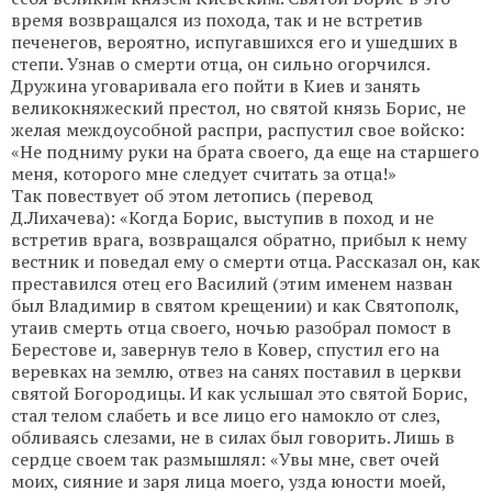
время возвращался из похода, так и не встретив
печенегов, вероятно, испугавшихся его и ушедших в
степи. Узнав о смерти отца, он сильно огорчился.
Дружина уговаривала его пойти в Киев и занять
великокняжеский престол, но святой князь Борис, не
желая междоусобной распри, распустил свое войско:
«Не подниму руки на брата своего, да еще на старшего
меня, которого мне следует считать за отца!»
Так повествует об этом летопись (перевод
Д.Лихачева): «Когда Борис, выступив в поход и не
встретив врага, возвращался обратно, прибыл к нему
вестник и поведал ему о смерти отца. Рассказал он, как
преставился отец его Василий (этим именем назван
был Владимир в святом крещении) и как Святополк,
утаив смерть отца своего, ночью разобрал помост в
Берестове и, завернув тело в Ковер, спустил его на
веревках на землю, отвез на санях поставил в церкви
святой Богородицы. И как услышал это святой Борис,
стал телом слабеть и все лицо его намокло от слез,
обливаясь слезами, не в силах был говорить. Лишь в
сердце своем так размышлял: «Увы мне, свет очей
моих, сияние и заря лица моего, узда юности моей,