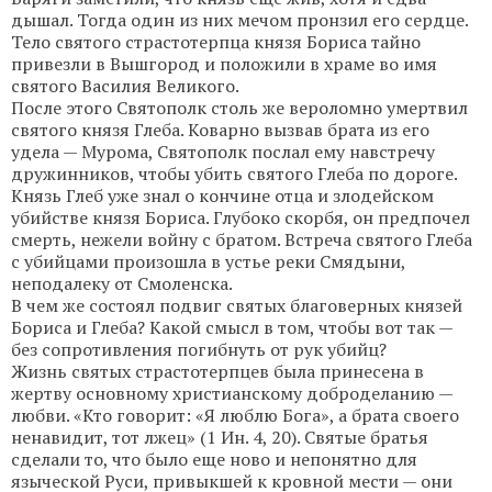
дышал. Тогда один из них мечом пронзил его сердце.
Тело святого страстотерпца князя Бориса тайно
привезли в Вышгород и положили в храме во имя
святого Василия Великого.
После этого Святополк столь же вероломно умертвил
святого князя Глеба. Коварно вызвав брата из его
удела — Мурома, Святополк послал ему навстречу
дружинников, чтобы убить святого Глеба по дороге.
Князь Глеб уже знал о кончине отца и злодейском
убийстве князя Бориса. Глубоко скорбя, он предпочел
смерть, нежели войну с братом. Встреча святого Глеба
с убийцами произошла в устье реки Смядыни,
неподалеку от Смоленска.
В чем же состоял подвиг святых благоверных князей
Бориса и Глеба? Какой смысл в том, чтобы вот так —
без сопротивления погибнуть от рук убийц?
Жизнь святых страстотерпцев была принесена в
жертву основному христианскому доброделанию —
любви. «Кто говорит: «Я люблю Бога», а брата своего
ненавидит, тот лжец» (1 Ин. 4, 20). Святые братья
сделали то, что было еще ново и непонятно для
языческой Руси, привыкшей к кровной мести — они