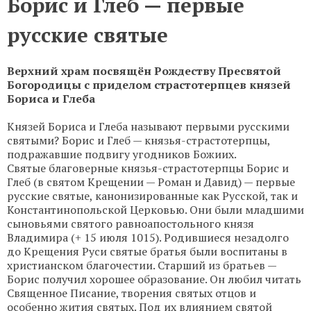
Борис и Глеб — первые
русские святые
Верхний храм посвящён Рождеству Пресвятой
Богородицы с приделом страстотерпцев князей
Бориса и Глеба
Князей Бориса и Глеба называют первыми русскими
святыми? Борис и Глеб — князья-страстотерпцы,
подражавшие подвигу угодников Божиих.
Святые благоверные князья-страстотерпцы Борис и
Глеб (в святом Крещении — Роман и Давид) — первые
русские святые, канонизированные как Русской, так и
Константинопольской Церковью. Они были младшими
сыновьями святого равноапостольного князя
Владимира (+ 15 июля 1015). Родившиеся незадолго
до Крещения Руси святые братья были воспитаны в
христианском благочестии. Старший из братьев —
Борис получил хорошее образование. Он любил читать
Священное Писание, творения святых отцов и
особенно жития святых. Под их влиянием святой