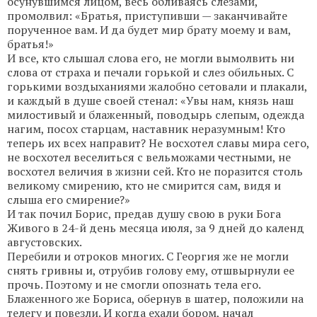
осунувшимся лицом, весь обливаясь слезами,
промолвил: «Братья, приступивши — заканчивайте
порученное вам. И да будет мир брату моему и вам,
братья!»
И все, кто слышал слова его, не могли вымолвить ни
слова от страха и печали горькой и слез обильных. С
горькими воздыханиями жалобно сетовали и плакали,
и каждый в душе своей стенал: «Увы нам, князь наш
милостивый и блаженный, поводырь слепым, одежда
нагим, посох старцам, наставник неразумным! Кто
теперь их всех направит? Не восхотел славы мира сего,
не восхотел веселиться с вельможами честными, не
восхотел величия в жизни сей. Кто не поразится столь
великому смирению, кто не смирится сам, видя и
слыша его смирение?»
И так почил Борис, предав душу свою в руки Бога
Живого в 24-й день месяца июля, за 9 дней до календ
августовских.
Перебили и отроков многих. С Георгия же не могли
снять гривны и, отрубив голову ему, отшвырнули ее
прочь. Поэтому и не смогли опознать тела его.
Блаженного же Бориса, обернув в шатер, положили на
телегу и повезли. И когда ехали бором, начал