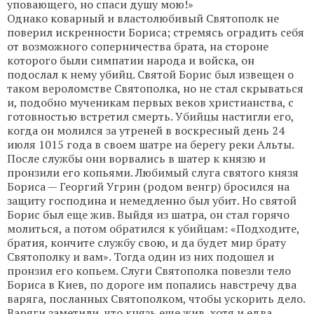
уповающего, но спаси душу мою!»
Однако коварный и властолюбивый Святополк не
поверил искренности Бориса; стремясь оградить себя
от возможного соперничества брата, на стороне
которого были симпатии народа и войска, он
подослал к нему убийц. Святой Борис был извещен о
таком вероломстве Святополка, но не стал скрываться
и, подобно мученикам первых веков христианства, с
готовностью встретил смерть. Убийцы настигли его,
когда он молился за утреней в воскресный день 24
июля 1015 года в своем шатре на берегу реки Альты.
После службы они ворвались в шатер к князю и
пронзили его копьями. Любимый слуга святого князя
Бориса — Георгий Угрин (родом венгр) бросился на
защиту господина и немедленно был убит. Но святой
Борис был еще жив. Выйдя из шатра, он стал горячо
молиться, а потом обратился к убийцам: «Подходите,
братия, кончите службу свою, и да будет мир брату
Святополку и вам». Тогда один из них подошел и
пронзил его копьем. Слуги Святополка повезли тело
Бориса в Киев, по дороге им попались навстречу два
варяга, посланных Святополком, чтобы ускорить дело.
Варяги заметили, что князь еще жив, хотя и едва