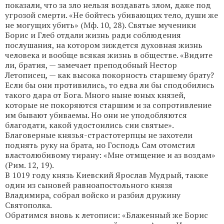
показали, что за зло нельзя воздавать злом, даже под
угрозой смерти. «Не бойтесь убивающих тело, души же
не могущих убить» (Мф. 10, 28). Святые мученики
Борис и Глеб отдали жизнь ради соблюдения
послушания, на котором зиждется духовная жизнь
человека и вообще всякая жизнь в обществе. «Видите
ли, братия, — замечает преподобный Нестор
Летописец, — как высока покорность старшему брату?
Если бы они противились, то едва ли бы сподобились
такого дара от Бога. Много ныне юных князей,
которые не покоряются старшим и за сопротивление
им бывают убиваемы. Но они не уподобляются
благодати, какой удостоились сии святые».
Благоверные князья-страстотерпцы не захотели
поднять руку на брата, но Господь Сам отомстил
властолюбивому тирану: «Мне отмщение и аз воздам»
(Рим. 12, 19).
В 1019 году князь Киевский Ярослав Мудрый, также
один из сыновей равноапостольного князя
Владимира, собрал войско и разбил дружину
Святополка.
Обратимся вновь к летописи: «Блаженный же Борис