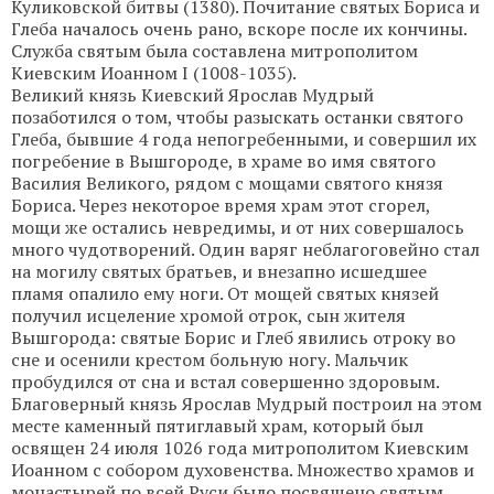
Куликовской битвы (1380). Почитание святых Бориса и
Глеба началось очень рано, вскоре после их кончины.
Служба святым была составлена митрополитом
Киевским Иоанном I (1008-1035).
Великий князь Киевский Ярослав Мудрый
позаботился о том, чтобы разыскать останки святого
Глеба, бывшие 4 года непогребенными, и совершил их
погребение в Вышгороде, в храме во имя святого
Василия Великого, рядом с мощами святого князя
Бориса. Через некоторое время храм этот сгорел,
мощи же остались невредимы, и от них совершалось
много чудотворений. Один варяг неблагоговейно стал
на могилу святых братьев, и внезапно исшедшее
пламя опалило ему ноги. От мощей святых князей
получил исцеление хромой отрок, сын жителя
Вышгорода: святые Борис и Глеб явились отроку во
сне и осенили крестом больную ногу. Мальчик
пробудился от сна и встал совершенно здоровым.
Благоверный князь Ярослав Мудрый построил на этом
месте каменный пятиглавый храм, который был
освящен 24 июля 1026 года митрополитом Киевским
Иоанном с собором духовенства. Множество храмов и
монастырей по всей Руси было посвящено святым