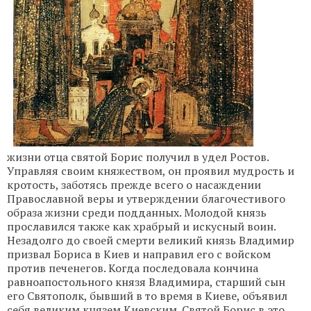
жизни отца святой Борис получил в удел Ростов.
Управляя своим княжеством, он проявил мудрость и
кротость, заботясь прежде всего о насаждении
Православной веры и утверждении благочестивого
образа жизни среди подданных. Молодой князь
прославился также как храбрый и искусный воин.
Незадолго до своей смерти великий князь Владимир
призвал Бориса в Киев и направил его с войском
против печенегов. Когда последовала кончина
равноапостольного князя Владимира, старший сын
его Святополк, бывший в то время в Киеве, объявил
себя великим князем Киевским. Святой Борис в это