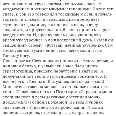
вечернюю молитву со слезами горькими, частым
воздыханием и непрерывными стенаниями. Потом лег
спать, и сон его тревожили тоскливые мысли и печаль
горькая, и тяжелая, и страшная:, как претерпеть
мучение и страдание, и окончить жизнь, и веру
сохранить, и приуготовленный венец принять из рук
вседержителя. И, проснувшись рано, увидел, что
время уже утреннее. А был воскресный день. Сказал он
священнику своему: «Вставай, начинай заутреню». Сам
же, обувшись и умыв лицо свое, начал молиться к
Господу Богу.
Посланные же Святополком пришли на Альту ночью, и
подошли близко, и услышали голос блаженного
страстотерпца, поющего на заутреню Псалтырь. И
получил он уже весть о готовящемся убиении его. И
начал петь: «Господи! Как умножились враги мои!
Многие восстают на меня» — и остальные псалмы до
конца. И, начавши петь по Псалтыри: «Окружили меня
скопища псов и тельцы тучные обступили меня»,
продолжил: «Господи Боже мой! На тебя я уповаю,
спаси меня!» И после этого пропел канон. И когда
окончил заутреню, стал молиться, взирая на икону