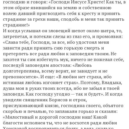
господню и говоря: «Господи Иисусе Христе! Как ты, в
этом образе явившийся на землю и собственною
волею давший пригвоздить себя к кресту и принять
страдание за грехи наши, сподобь и меня так принять
страдание!»
И когда услышал он зловещий шепот около шатра, то,
затрепетал, и потекли слезы из глаз его, и промолвил:
«Слава тебе, Господи, за все, ибо удостоил меня
зависти ради принять сию горькую смерть и
претерпеть все ради любви к заповедям твоим. Не
захотел ты сам избегнуть мук, ничего не пожелал себе,
последуй заповедям апостола: «Любовь
долготерпелива, всему верит, не завидует и не
превозносится». И еще: «В любви нет страха, ибо
истинная любовь изгоняет страх». Поэтому, Владыка,
душа моя в руках твоих всегда, ибо не забыл я твоей
заповеди. Как господу угодно — так и будет». И когда
увидели священник Борисов и отрок,
прислуживающий князю, господина своего, объятого
скорбью и печалью, то заплакали горько и сказали:
«Милостивый и дорогой господин наш! Какой
благости исполнен ты, что не восхотел ради любви
Христовой воспротивиться брату, а ведь сколько