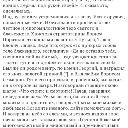
воинов держал под рукой своей!» И, сказав это,
опечалилась.
И вдруг увидел устремившихся к шатру, блеск оружия,
обнаженные мечи. И без жалости пронзено было
честное и многомилостивое тело святого и
блаженного. Христова страстотерпца Бориса.
Поразили его копьями окаянные: Путьша, Талец,
Елович, Ляшко. Видя это, отрок его прикрыл собою
тело блаженного, воскликнув: «Да не оставлю тебя,
господин мой любимый, — где увядает красота тела
твоего, тут и я сподоблюсь окончить жизнь свою!»
Был же он родом венгр, по имени Георгий, и наградил
его князь золотой гривной [*], и был любим Борисом
безмерно. Тут и его пронзили, и, раненный, выскочил
он в оторопе из шатра. И заговорили стоящие около
шатра: «Что стоите и смотрите! Начав, завершим
поведенное нам». Услышав это, блаженный стал
молиться и просить их, говоря: «Братья мои милые и
любимые! Погодите немного, дайте помолиться богу».
И воззрев на небо со слезами, и вознося вздохи горе,
начал молиться такими словами: «Господи Боже мой
многомилостивый и милостивый и премилостивый!