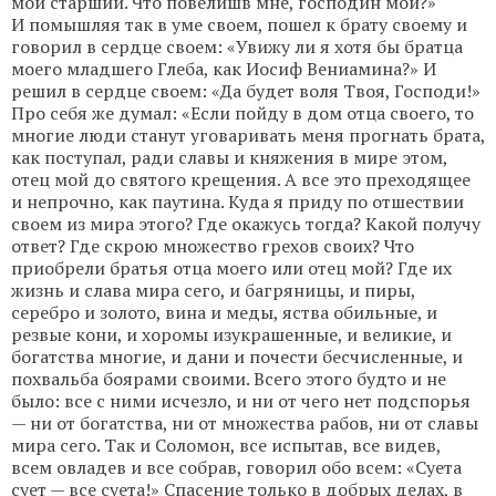
мой старший. Что повелишв мне, господин мой?»
И помышляя так в уме своем, пошел к брату своему и
говорил в сердце своем: «Увижу ли я хотя бы братца
моего младшего Глеба, как Иосиф Вениамина?» И
решил в сердце своем: «Да будет воля Твоя, Господи!»
Про себя же думал: «Если пойду в дом отца своего, то
многие люди станут уговаривать меня прогнать брата,
как поступал, ради славы и княжения в мире этом,
отец мой до святого крещения. А все это преходящее
и непрочно, как паутина. Куда я приду по отшествии
своем из мира этого? Где окажусь тогда? Какой получу
ответ? Где скрою множество грехов своих? Что
приобрели братья отца моего или отец мой? Где их
жизнь и слава мира сего, и багряницы, и пиры,
серебро и золото, вина и меды, яства обильные, и
резвые кони, и хоромы изукрашенные, и великие, и
богатства многие, и дани и почести бесчисленные, и
похвальба боярами своими. Всего этого будто и не
было: все с ними исчезло, и ни от чего нет подспорья
— ни от богатства, ни от множества рабов, ни от славы
мира сего. Так и Соломон, все испытав, все видев,
всем овладев и все собрав, говорил обо всем: «Суета
сует — все суета!» Спасение только в добрых делах, в