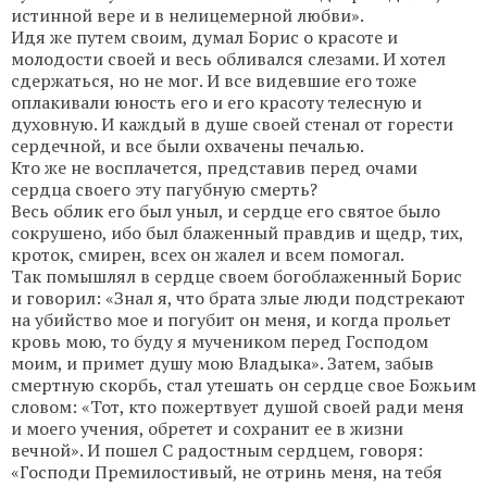
истинной вере и в нелицемерной любви».
Идя же путем своим, думал Борис о красоте и
молодости своей и весь обливался слезами. И хотел
сдержаться, но не мог. И все видевшие его тоже
оплакивали юность его и его красоту телесную и
духовную. И каждый в душе своей стенал от горести
сердечной, и все были охвачены печалью.
Кто же не восплачется, представив перед очами
сердца своего эту пагубную смерть?
Весь облик его был уныл, и сердце его святое было
сокрушено, ибо был блаженный правдив и щедр, тих,
кроток, смирен, всех он жалел и всем помогал.
Так помышлял в сердце своем богоблаженный Борис
и говорил: «Знал я, что брата злые люди подстрекают
на убийство мое и погубит он меня, и когда прольет
кровь мою, то буду я мучеником перед Господом
моим, и примет душу мою Владыка». Затем, забыв
смертную скорбь, стал утешать он сердце свое Божьим
словом: «Тот, кто пожертвует душой своей ради меня
и моего учения, обретет и сохранит ее в жизни
вечной». И пошел С радостным сердцем, говоря:
«Господи Премилостивый, не отринь меня, на тебя