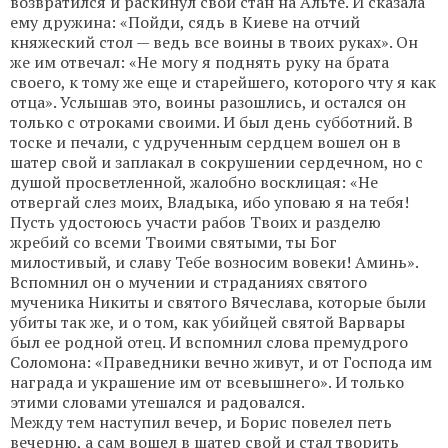
возвратился и раскинул свой стан на Альте. И сказала
ему дружина: «Пойди, сядь в Киеве на отчий
княжеский стол — ведь все воины в твоих руках». Он
же им отвечал: «Не могу я поднять руку на брата
своего, к тому же еще и старейшего, которого чту я как
отца». Услышав это, воины разошлись, и остался он
только с отроками своими. И был день субботний. В
тоске и печали, с удрученным сердцем вошел он в
шатер свой и заплакал в сокрушении сердечном, но с
душой просветленной, жалобно восклицая: «Не
отвергай слез моих, Владыка, ибо уповаю я на тебя!
Пусть удостоюсь участи рабов Твоих и разделю
жребий со всеми Твоими святыми, ты Бог
милостивый, и славу Тебе возносим вовеки! Аминь».
Вспомнил он о мучении и страданиях святого
мученика Никиты и святого Вячеслава, которые были
убиты так же, и о том, как убийцей святой Варвары
был ее родной отец. И вспомнил слова премудрого
Соломона: «Праведники вечно живут, и от Господа им
награда и украшение им от всевышнего». И только
этими словами утешался и радовался.
Между тем наступил вечер, и Борис повелел петь
вечерню, а сам вошел в шатер свой и стал творить