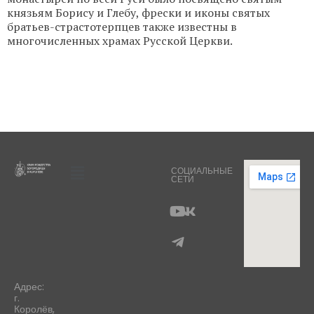
князьям Борису и Глебу, фрески и иконы святых
братьев-страстотерпцев также известны в
многочисленных храмах Русской Церкви.
СОЦИАЛЬНЫЕ
СЕТИ
Адрес:
г.
Королёв,