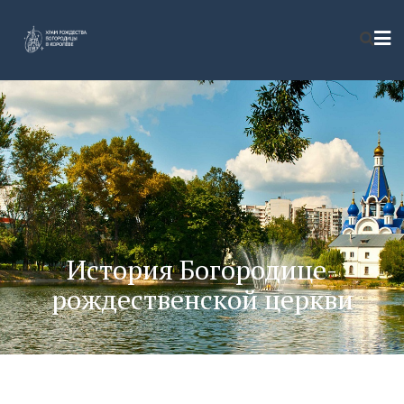
История Богородице­
рождественской церкви