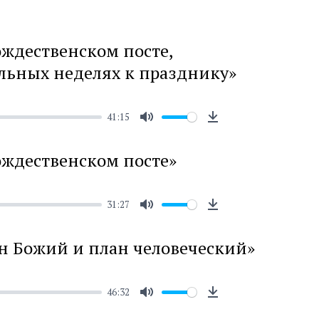
ождественском посте,
льных неделях к празднику»
41:15
Mute
Download
ождественском посте»
31:27
Mute
Download
ан Божий и план человеческий»
46:32
Mute
Download