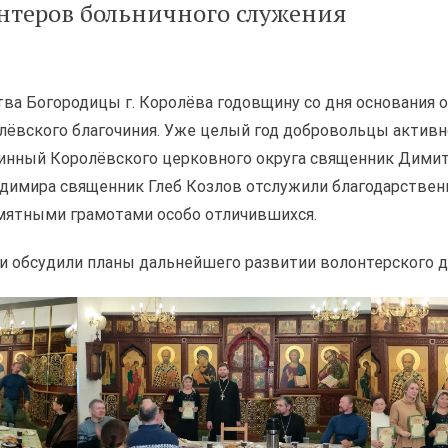
нтеров больничного служения
тва Богородицы г. Королёва годовщину со дня основания
лёвского благочиния. Уже целый год добровольцы активн
чинный Королёвского церковного округа священник Дими
адимира священник Глеб Козлов отслужили благодарствен
мятными грамотами особо отличившихся.
ки обсудили планы дальнейшего развитии волонтерского 