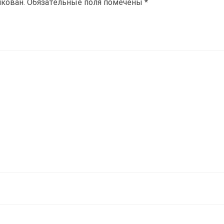
икован.
Обязательные поля помечены
*