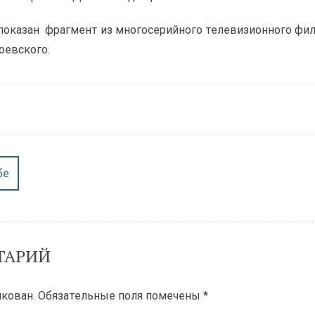
показан фрагмент из многосерийного телевизионного фил
оевского.
бе
ТАРИЙ
икован.
Обязательные поля помечены
*