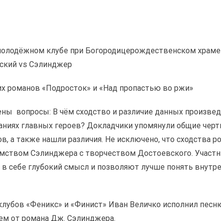
в молодёжном клубе при Богородицерождественском храме 
ский vs Сэлинджер
их романов «Подросток» и «Над пропастью во ржи»
ены вопросы: В чём сходство и различие данных произве
ниях главных героев? Докладчики упомянули общие черты
в, а также нашли различия. Не исключено, что сходства ро
мством Сэлинджера с творчеством Достоевского. Участни
 в себе глубокий смысл и позволяют лучше понять внутр
клубов «Феникс» и «Финист» Иван Величко исполнил песню
ем от романа Дж. Сэлинджера.