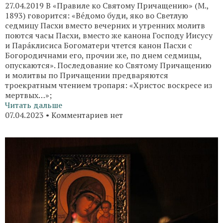
27.04.2019 В «Правиле ко Святому Причащению» (М.,
1893) говорится: «Ве́домо буди, яко во Светлую
седмицу Пасхи вместо вечерних и утренних молитв
поются часы Пасхи, вместо же канона Господу Иисусу
и Пара́клисиса Богоматери чтется канон Пасхи с
Богородичнами его, прочии же, по днем седмицы,
опускаются». Последование ко Святому Причащению
и молитвы по Причащении предваряются
троекратным чтением тропаря: «Христос воскресе из
мертвых…»;
Читать дальше
07.04.2023
Комментариев нет