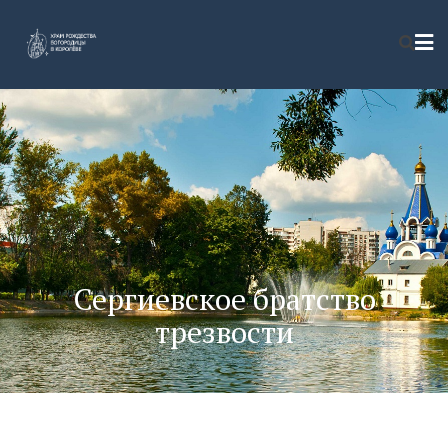
Сергиевское братство
трезвости