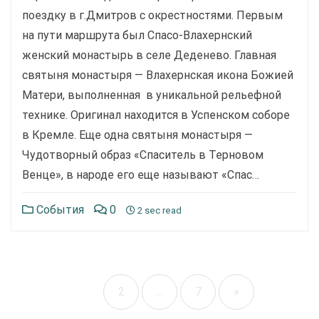
поездку в г.Дмитров с окрестностями. Первым
на пути маршрута был Спасо-Влахернский
женский монастырь в селе Деденево. Главная
святыня монастыря — Влахернская икона Божией
Матери, выполненная в уникальной рельефной
технике. Оригинал находится в Успенском соборе
в Кремле. Еще одна святыня монастыря —
Чудотворный образ «Спаситель в Терновом
Венце», в народе его еще называют «Спас…
События
0
2 sec read
1
2
…
7
»