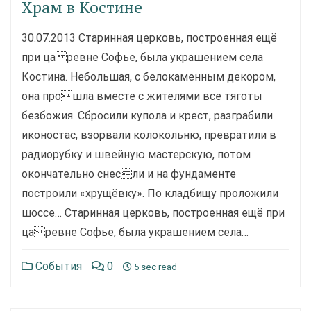
Храм в Костине
30.07.2013 Старинная церковь, построенная ещё
при царевне Софье, была украшением села
Костина. Небольшая, с белокаменным декором,
она прошла вместе с жителями все тяготы
безбожия. Сбросили купола и крест, разграбили
иконостас, взорвали колокольню, превратили в
радиорубку и швейную мастерскую, потом
окончательно снесли и на фундаменте
построили «хрущёвку». По кладбищу проложили
шоссе… Старинная церковь, построенная ещё при
царевне Софье, была украшением села…
События
0
5 sec read