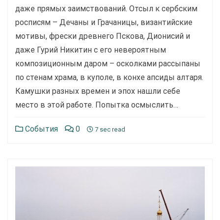
даже прямых заимствований. Отсыл к сербским
росписям – Дечаны и Грачаницы, византийские
мотивы, фрес­ки древнего Пскова, Дионисий и
даже Гурий Никитин с его невероятным
композиционным даром – осколками рассыпаны
по стенам храма, в куполе, в конхе апсиды алтаря.
Камушки разных времен и эпох нашли себе
место в этой работе. Попытка осмыслить…
События
0
7 sec read